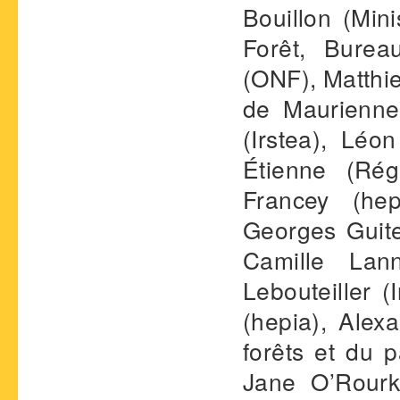
Bouillon (Mini
Forêt, Burea
(ONF), Matthie
de Maurienne
(Irstea), Léo
Étienne (Rég
Francey (hep
Georges Guite
Camille Lan
Lebouteiller (
(hepia), Ale
forêts et du 
Jane O’Rourk