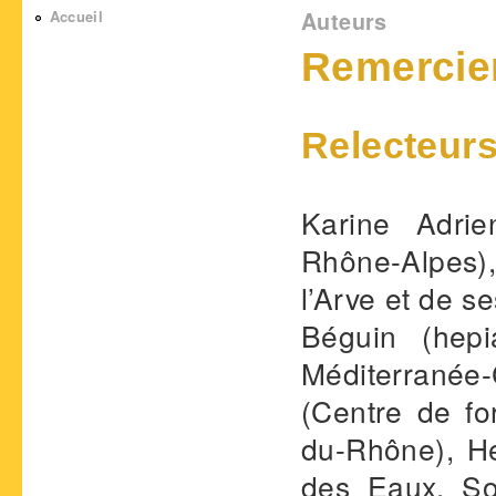
Vous êtes ici
Accueil
Auteurs
Remercie
Relecteur
Karine Adrie
Rhône-Alpes)
l’Arve et de s
Béguin (hep
Méditerranée-C
(Centre de fo
du-Rhône), H
des Eaux, So