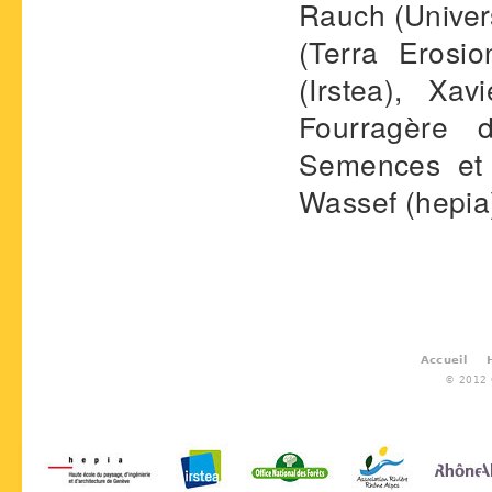
Rauch (Univer
(Terra Erosio
(Irstea), Xav
Fourragère d
Semences et 
Wassef (hepia
Accueil
© 2012 G