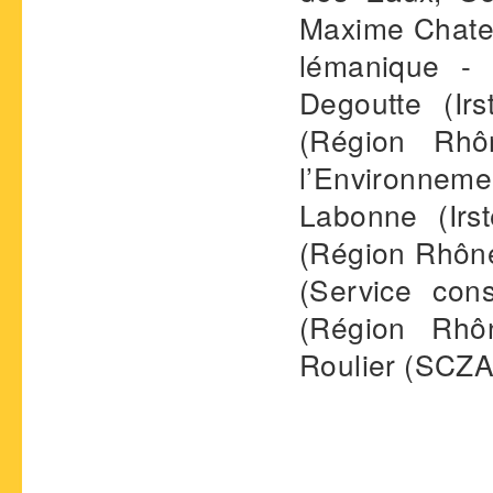
Maxime Chatea
lémanique -
Degoutte (Ir
(Région Rhôn
l’Environneme
Labonne (Irs
(Région Rhône
(Service con
(Région Rhô
Roulier (SCZA)