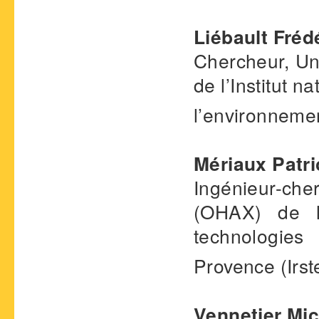
Liébault Fréd
Chercheur, Uni
de l’Institut 
l’environnemen
Mériaux Patri
Ingénieur-che
(OHAX) de l’
technologies
Provence (Irst
Vennetier Mic