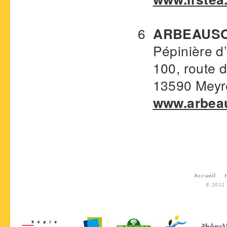
6
ARBEAUSO
Pépinière d’E
100, route de
13590 Meyreu
www.arbeau
Accueil
© 2012 G