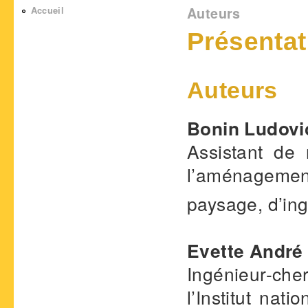
Vous êtes ici
Accueil
Auteurs
Présentat
Auteurs
Bonin Ludovi
Assistant de
l’aménagemen
paysage, d’ing
Evette André
Ingénieur-ch
l’Institut nat