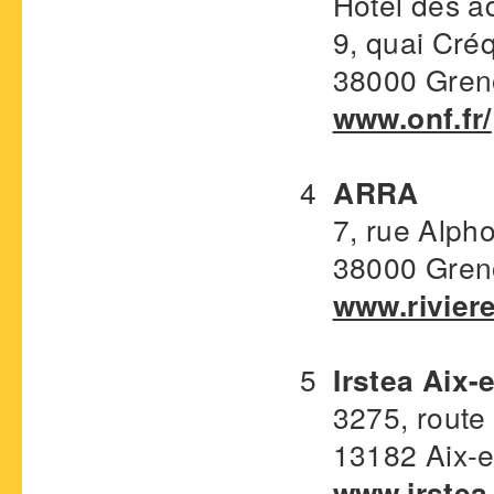
Hôtel des adm
9, quai Créq
38000 Gren
www.onf.fr/
4
ARRA
7, rue Alpho
38000 Gren
www.rivier
5
Irstea Aix
3275, route 
13182 Aix-e
www.irstea.