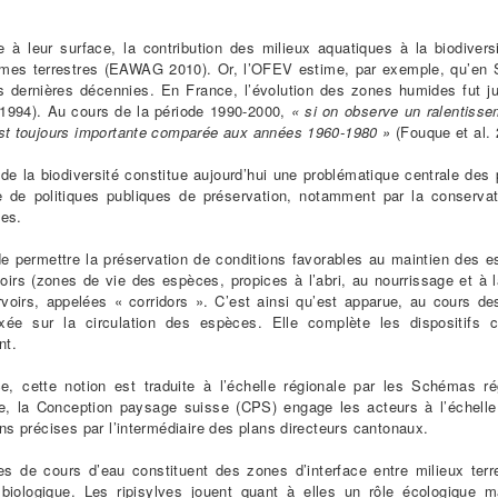
 à leur surface, la contribution des milieux aquatiques à la biodivers
mes terrestres (EAWAG 2010). Or, l’OFEV estime, par exemple, qu’en S
s dernières décennies. En France, l’évolution des zones humides fut j
 1994). Au cours de la période 1990-2000,
« si on observe un ralentisse
est toujours importante comparée aux années 1960-1980 »
(Fouque et al. 
 de la biodiversité constitue aujourd’hui une problématique centrale des 
 de politiques publiques de préservation, notamment par la conservatio
ues.
 de permettre la préservation de conditions favorables au maintien des 
oirs (zones de vie des espèces, propices à l’abri, au nourrissage et à 
voirs, appelées « corridors ». C’est ainsi qu’est apparue, au cours d
xée sur la circulation des espèces. Elle complète les dispositifs c
nt.
e, cette notion est traduite à l’échelle régionale par les Schémas 
ue, la Conception paysage suisse (CPS) engage les acteurs à l’échelle
ons précises par l’intermédiaire des plans directeurs cantonaux.
es de cours d’eau constituent des zones d’interface entre milieux terr
 biologique. Les ripisylves jouent quant à elles un rôle écologique m