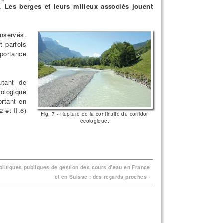
s.
Les berges et leurs milieux associés jouent
onservés.
t parfois
mportance
utant de
cologique
ortant en
 et II.6)
Fig. 7 - Rupture de la continuité du corridor
écologique.
Politiques publiques de gestion des cours d’eau en France
et en Suisse : des regards proches ›