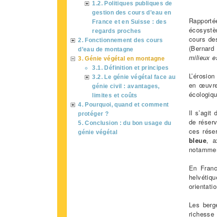
1.2. Politiques publiques de
gestion des cours d’eau en
Rapportée
France et en Suisse : des
écosystè
regards proches
cours de
2. Fonctionnement des cours
(Bernard
d’eau de montagne
milieux 
3. Génie végétal en montagne
3.1. Définition et principes
L’érosion
3.2. Le génie végétal face au
en œuvre
génie civil : avantages,
écologiq
limites et coûts
4. Pourquoi, quand et comment
Il s’agit
protéger ?
de réserv
5. Conclusion : du bon usage du
ces réser
génie végétal
bleue
, a
notamme
En Franc
helvétiq
orientati
Les berg
richesse