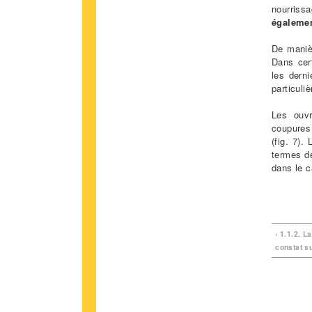
nourriss
égalemen
De maniè
Dans cert
les derni
particuliè
Les ouvr
coupures 
(fig. 7).
termes de
dans le c
‹ 1.1.2. L
constat su