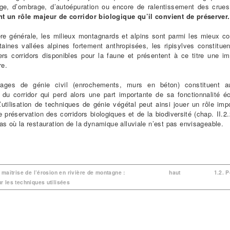
age, d’ombrage, d’autoépuration ou encore de ralentissement des crue
t un rôle majeur de corridor biologique qu’il convient de préserver.
re générale, les milieux montagnards et alpins sont parmi les mieux c
aines vallées alpines fortement anthropisées, les ripisylves constituen
ers corridors disponibles pour la faune et présentent à ce titre une i
re.
ages de génie civil (enrochements, murs en béton) constituent a
du corridor qui perd alors une part importante de sa fonctionnalité é
 L’utilisation de techniques de génie végétal peut ainsi jouer un rôle imp
 préservation des corridors biologiques et de la biodiversité (chap. II.2.2
as où la restauration de la dynamique alluviale n’est pas envisageable.
a maîtrise de l’érosion en rivière de montagne :
haut
1.2. 
r les techniques utilisées