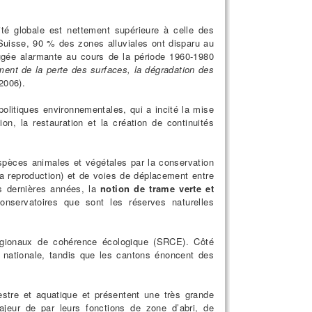
ité globale est nettement supérieure à celle des
uisse, 90 % des zones alluviales ont disparu au
ugée alarmante au cours de la période 1960-1980
ment de la perte des surfaces, la dégradation des
2006).
politiques environnementales, qui a incité la mise
n, la restauration et la création de continuités
espèces animales et végétales par la conservation
la reproduction) et de voies de déplacement entre
es dernières années, la
notion de trame verte et
onservatoires que sont les réserves naturelles
régionaux de cohérence écologique (SRCE). Côté
 nationale, tandis que les cantons énoncent des
estre et aquatique et présentent une très grande
ajeur de par leurs fonctions de zone d’abri, de