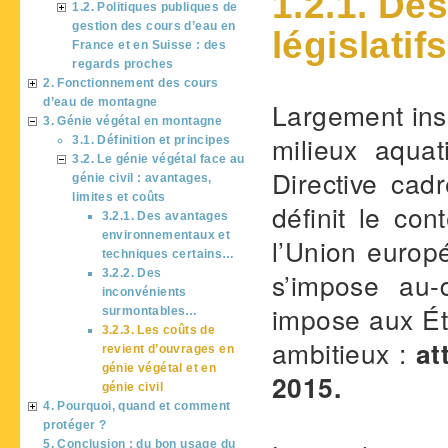
1.2.1. De
1.2. Politiques publiques de
gestion des cours d’eau en
législatifs
France et en Suisse : des
regards proches
2. Fonctionnement des cours
d’eau de montagne
Largement insp
3. Génie végétal en montagne
milieux aqua
3.1. Définition et principes
3.2. Le génie végétal face au
Directive ca
génie civil : avantages,
limites et coûts
définit le con
3.2.1. Des avantages
environnementaux et
l’Union europ
techniques certains…
3.2.2. Des
s’impose au-d
inconvénients
impose aux Ét
surmontables…
3.2.3. Les coûts de
ambitieux :
at
revient d’ouvrages en
génie végétal et en
2015.
génie civil
4. Pourquoi, quand et comment
protéger ?
5. Conclusion : du bon usage du