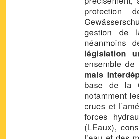
précisément, a
protection
Gewässerschu
gestion de l
néanmoins d
législation
ensemble de
mais interdé
base de la Co
notamment les 
crues et l’am
forces hydra
(LEaux), cons
l’eau et des m