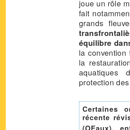
joue un rôle m
fait notammen
grands fleuv
transfrontali
équilibre dan
la convention 
la restaurati
aquatiques 
protection de
Certaines o
récente révi
(OEaux), en