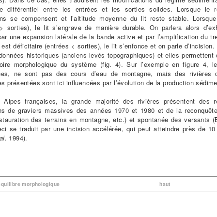
 différentiel entre les entrées et les sorties solides. Lorsque le r
ions se compensent et l’altitude moyenne du lit reste stable. Lorsqu
 > sorties), le lit s’engrave de manière durable. On parlera alors d’e
ar une expansion latérale de la bande active et par l’amplification du t
 est déficitaire (entrées < sorties), le lit s’enfonce et on parle d’incisi
 données historiques (anciens levés topographiques) et elles permettent d
toire morphologique du système (fig. 4). Sur l’exemple en figure 4, le
ées, ne sont pas des cours d’eau de montagne, mais des rivières 
res présentées sont ici influencées par l’évolution de la production sédim
 Alpes françaises, la grande majorité des rivières présentent des r
ons de graviers massives des années 1970 et 1980 et de la reconquête f
stauration des terrains en montagne, etc.) et spontanée des versants (
ci se traduit par une incision accélérée, qui peut atteindre près de 1
al.
1994).
’équilibre morphologique
haut