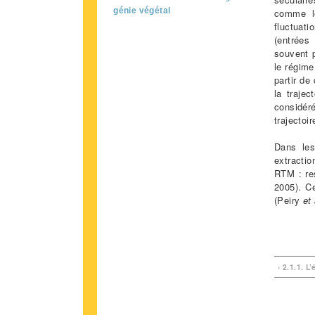
génie végétal
comme le
fluctuat
(entrées
souvent p
le régime
partir de
la trajec
considér
trajectoi
Dans les
extracti
RTM : re
2005). Ce
(Peiry
et 
‹ 2.1.1. L