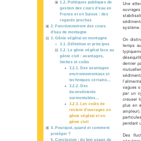
1.2. Politiques publiques de
Une atten
gestion des cours d’eau en
ouvrages 
France et en Suisse : des
stabilisa
regards proches
sédimenta
2. Fonctionnement des cours
système.
d’eau de montagne
3. Génie végétal en montagne
On disti
3.1. Définition et principes
temps au
3.2. Le génie végétal face au
typique
génie civil : avantages,
déséquili
limites et coûts
dernier 
3.2.1. Des avantages
mutuelle
environnementaux et
sédiment
techniques certains…
l’aliment
3.2.2. Des
vagues s
inconvénients
par un c
surmontables…
creuser l
3.2.3. Les coûts de
plus en 
revient d’ouvrages en
ampleur)
génie végétal et en
particul
génie civil
pendant u
4. Pourquoi, quand et comment
protéger ?
Des fluc
5. Conclusion : du bon usage du
séculaire