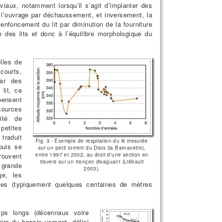
luviaux, notamment lorsqu’il s’agit d’implanter des
 l’ouvrage par déchaussement, et inversement, la
enfoncement du lit par diminution de la fourniture
e des lits et donc à l’équilibre morphologique du
lles de
courts,
ar des
 lit, ce
pensent
sources
rité de
 petites
traduit
Fig. 3 - Exemple de respiration du lit mesurée
puis se
sur un petit torrent du Diois (la Barnavette),
rouvent
entre 1997 et 2002, au droit d’une section en
travers sur un tronçon divaguant (Liébault
 grande
2003).
ge, les
rtes (typiquement quelques centaines de mètres
mps longs (décennaux voire
ire du bassin versant, défini