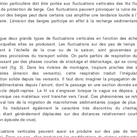
tion particulière doit être portée aux fluctuations verticales des lits f
de protection de berge. Ces fluctuations peuvent provoquer la ruine de
tion des berges peut dans certains cas amplifier une tendance lourde à l’
ire. L’érosion des berges participe en effet à la recharge sédimentair
ngue deux grands types de fluctuations verticales en fonction des éche
xquelles elles se produisent. Les fluctuations sur des pas de temps 
ment à l’échelle de la crue ou de la saison, sont gouvernées p
bres provisoires du transport solide. On parle parfois de respiration du
passant par des phases courtes de stockage et déstockage, qui se com
ment (fig. 3). Dans les rivières de montagne, toujours proches des 
aires (érosion des versants), cette respiration traduit l’irrégula
ation solide depuis les versants. Il faut donc imaginer la propagation de
édimentaires depuis l’amont, dont le passage en une section donnée se 
ycle dépôt-reprise. Le lit va s’engraver lorsque la vague se dépose, 
orsque ces matériaux vont transiter vers l’aval. Ces phénomènes se ret
aval lors de la migration de macroformes sédimentaires (vague de plus
. Ils traduisent également le caractère très discontinu du charria
es étant généralement déplacées sur des distances relativement cou
n épisode de crue).
tuations verticales peuvent aussi se produire sur des pas de te
s). Dans ce cas, elles traduisent les modifications du régime sédimenta