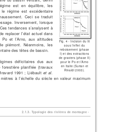
égime est en équilibre, les
e le régime est excédentaire
xhaussement. Ceci se traduit
ressage. Inversement, lorsque
on. Ces tendances s’analysent à
e replacer l’état actuel dans
 Po et l’Arno, aux altitudes
Fig. 4 - Incision du lit
de piémont. Néanmoins, les
sous l’effet du
entaire des têtes de bassin.
reboisement (phase
I) et des extractions
de graviers (phase II)
égimes déficitaires dus aux
pour le Po et l’Arno
en Italie (Surian et
orestière planifiée (travaux
Rinaldi 2003).
Bravard 1991 ; Liébault
et al.
0 mètres à l’échelle du siècle en valeur maximum
2.1.3. Typologie des rivières de montagne ›