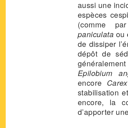
aussi une inci
espèces cespi
(comme pa
paniculata
ou 
de dissiper l’
dépôt de séd
généraleme
Epilobium ang
encore
Carex
stabilisation 
encore, la 
d’apporter une