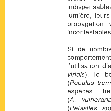
indispensable
lumière, leur
propagation 
incontestables 
Si de nombre
comportement
l’utilisation 
viridis
), le b
(
Populus trem
espèces her
(
A. vulnerari
(
Petasites sp