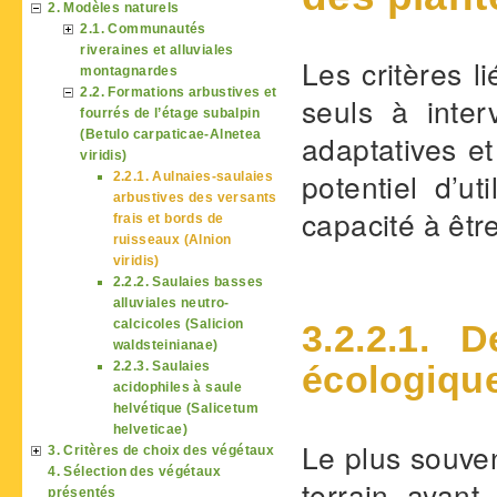
2. Modèles naturels
2.1. Communautés
riveraines et alluviales
Les critères l
montagnardes
2.2. Formations arbustives et
seuls à inter
fourrés de l’étage subalpin
(Betulo carpaticae-Alnetea
adaptatives e
viridis)
potentiel d’u
2.2.1. Aulnaies-saulaies
arbustives des versants
capacité à êtr
frais et bords de
ruisseaux (Alnion
viridis)
2.2.2. Saulaies basses
alluviales neutro-
calcicoles (Salicion
3.2.2.1. 
waldsteinianae)
2.2.3. Saulaies
écologique
acidophiles à saule
helvétique (Salicetum
helveticae)
Le plus souven
3. Critères de choix des végétaux
4. Sélection des végétaux
terrain ayan
présentés