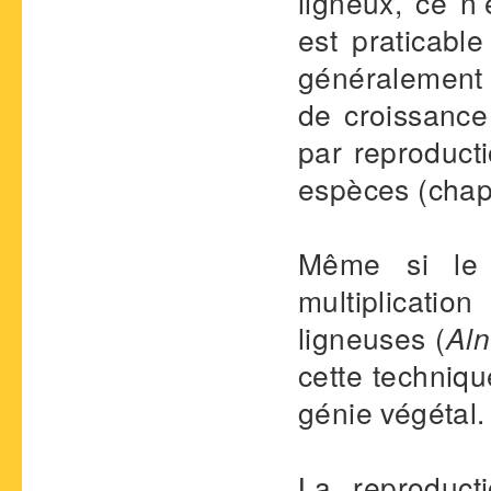
ligneux, ce n’
est praticabl
généralement é
de croissance 
par reproducti
espèces (chap.
Même si le 
multiplicatio
ligneuses (
Aln
cette techniqu
génie végétal.
La reproduct