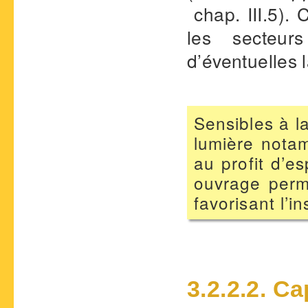
chap. III.5).
les secteur
d’éventuelles
Sensibles à l
lumière notam
au profit d’e
ouvrage perm
favorisant l’i
3.2.2.2. C