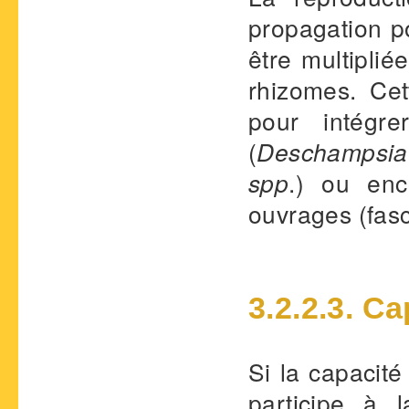
propagation p
être multiplié
rhizomes. Cet
pour intégr
(
Deschampsia
spp
.) ou enc
ouvrages (fas
3.2.2.3. C
Si la capacité
participe à l