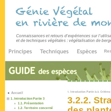
Connaissances et retours d’expériences sur l’utilis
et de techniques végétales : végétalisation de berg
Re
Vous êtes ici
1. Introduction Partie 3
»
3. Critères
Accueil
3.2.2. St
1. Introduction Partie 3
1.1. Présentation
des plant
1.2. Territoire concerné