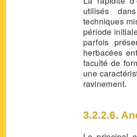
La rapidité 
utilisés da
techniques mis
période initia
parfois prése
herbacées ent
faculté de fo
une caractéris
ravinement.
3.2.2.6. A
Le principal e