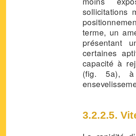
moins expo
sollicitation
positionnement
terme, un am
présentant u
certaines ap
capacité à re
(fig. 5a), 
ensevelissement
3.2.2.5. Vi