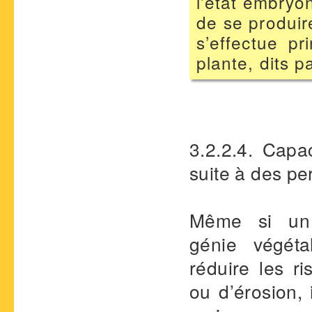
l’état embryon
de se produire
s’effectue p
plante, dits 
3.2.2.4. Capa
suite à des pe
Même si un
génie végéta
réduire les r
ou d’érosion,