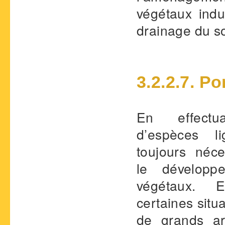
végétaux indu
drainage du so
3.2.2.7. P
En effect
d’espèces li
toujours néce
le développ
végétaux. 
certaines situ
de grands arb