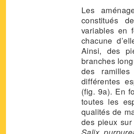
Les aménage
constitués 
variables en 
chacune d’ell
Ainsi, des p
branches long
des ramilles
différentes e
(fig. 9a). En 
toutes les e
qualités de ma
des pieux su
Salix purpure