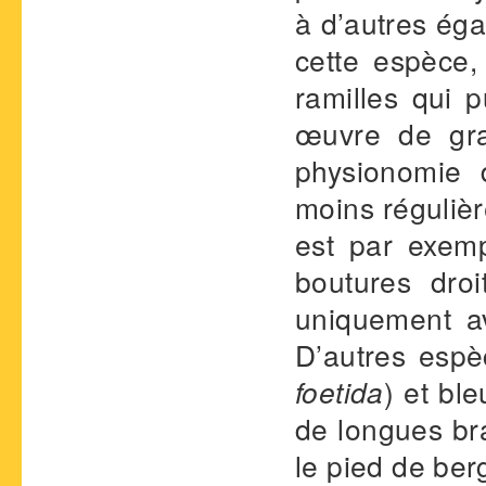
à d’autres égar
cette espèce,
ramilles qui 
œuvre de gra
physionomie 
moins régulièr
est par exemp
boutures dro
uniquement a
D’autres espèc
foetida
) et ble
de longues br
le pied de ber