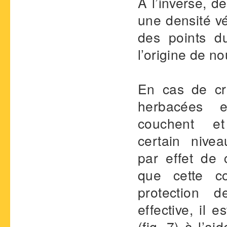
À l’inverse, d
une densité vé
des points d
l’origine de no
En cas de cr
herbacées e
couchent e
certain nive
par effet de 
que cette co
protection d
effective, il 
(fig. 7) à l’a