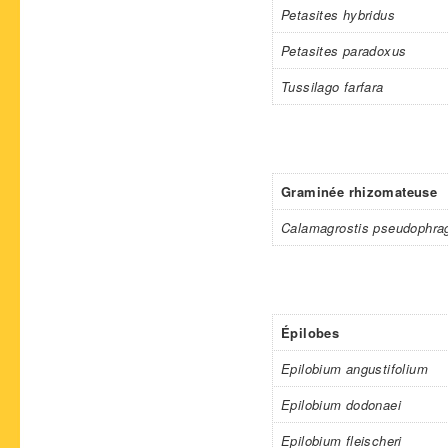
Petasites hybridus
Petasites paradoxus
Tussilago farfara
Graminée rhizomateuse
Calamagrostis pseudophra
Épilobes
Epilobium angustifolium
Epilobium dodonaei
Epilobium fleischeri