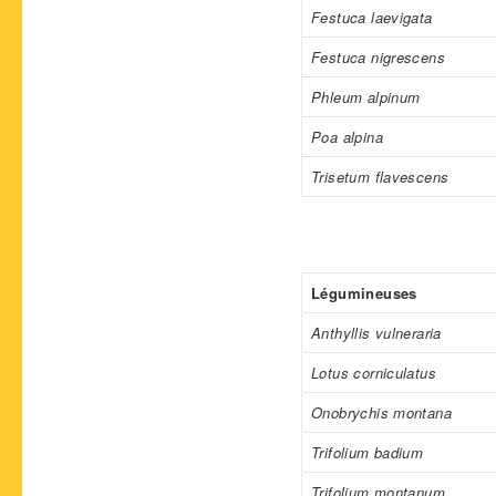
Festuca laevigata
Festuca nigrescens
Phleum alpinum
Poa alpina
Trisetum flavescens
Légumineuses
Anthyllis vulneraria
Lotus corniculatus
Onobrychis montana
Trifolium badium
Trifolium montanum