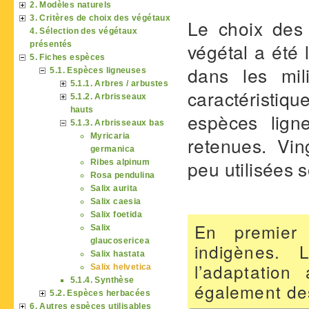
2. Modèles naturels
3. Critères de choix des végétaux
Le choix des 
4. Sélection des végétaux
végétal a été 
présentés
5. Fiches espèces
dans les mili
5.1. Espèces ligneuses
5.1.1. Arbres / arbustes
caractéristiqu
5.1.2. Arbrisseaux
hauts
espèces lign
5.1.3. Arbrisseaux bas
Myricaria
retenues. Vi
germanica
peu utilisées 
Ribes alpinum
Rosa pendulina
Salix aurita
Salix caesia
Salix foetida
En premier 
Salix
glaucosericea
indigènes. 
Salix hastata
l’adaptation
Salix helvetica
5.1.4. Synthèse
également de
5.2. Espèces herbacées
6. Autres espèces utilisables