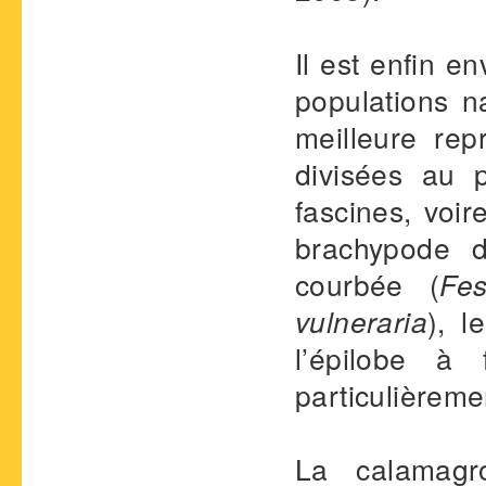
Il est enfin e
populations n
meilleure rep
divisées au 
fascines, voir
brachypode d
courbée (
Fes
vulneraria
), l
l’épilobe à 
particulièreme
La calamagro