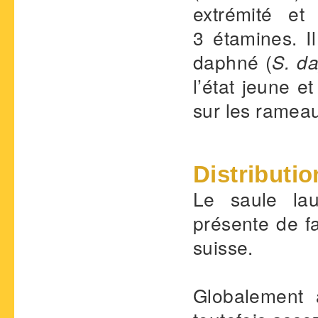
extrémité e
3 étamines. I
daphné (
S. d
l’état jeune e
sur les ramea
Distributio
Le saule lau
présente de fa
suisse.
Globalement 