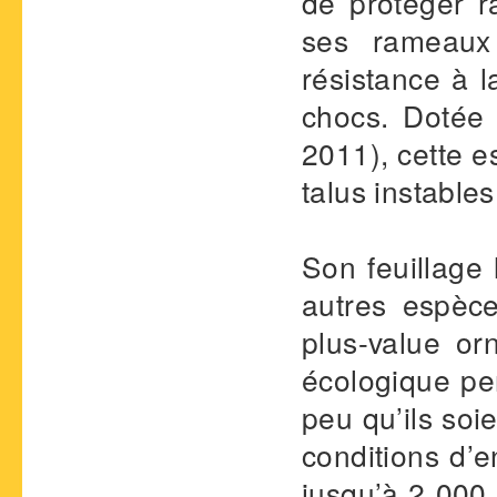
de protéger r
ses rameaux 
résistance à 
chocs. Dotée 
2011), cette e
talus instables
Son feuillage 
autres espèc
plus-value o
écologique per
peu qu’ils soi
conditions d’
jusqu’à 2 000 