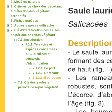
2. Modèles naturels
3. Critères de choix des végétaux
Saule lauri
4. Sélection des végétaux
présentés
Salicacées
5. Fiches espèces
6. Autres espèces utilisables
7. Clé d’identification des saules
en période de repos végétatif
7.1. Introduction
Descriptio
7.1.1. Territoire et
- Le saule laur
espèces concernées
7.1.2. Critères et
formant des c
démarche
d'identification
de haut (fig. 1)
7.1.2.1. Le port
7.1.2.2. Rameaux
- Les rameau
7.1.2.3. Bourgeons
7.2. Clé des saules en
robustes, sont
période de repos végétatif
L’écorce, d’ab
l’âge (fig. 3).
- Les bourg