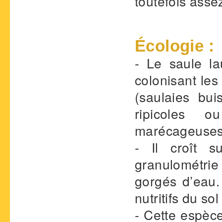
toutefois asse
Écologie :
- Le saule la
colonisant les
(saulaies bui
ripicoles o
marécageuses
- Il croît s
granulométrie 
gorgés d’eau. 
nutritifs du so
- Cette espèc