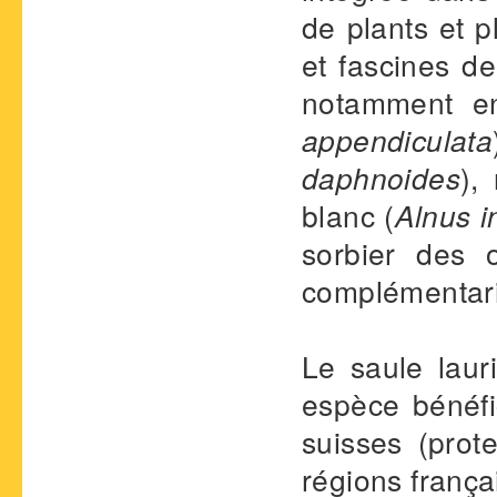
de plants et p
et fascines d
notamment en
appendiculata
daphnoides
),
blanc (
Alnus 
sorbier des o
complémentarit
Le saule laur
espèce bénéfi
suisses (prote
régions frança