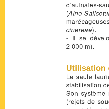
d’aulnaies-sau
(
Alno-Salic
marécageuses
cinereae
).
- Il se déve
2 000 m).
Utilisation
Le saule laur
stabilisation 
Son système r
(rejets de sou