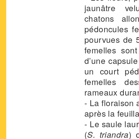
jaunâtre ve
chatons all
pédoncules fe
pourvues de 5 
femelles sont
d’une capsule 
un court pédi
femelles des
rameaux durant
- La floraison
après la feuill
- Le saule lau
(
S. triandra
) 