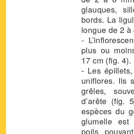
glauques, si
bords. La ligu
longue de 2 à 
- L’infloresce
plus ou moin
17 cm (fig. 4).
- Les épillets
uniflores. Il
grêles, souv
d’arête (fig.
espèces du 
glumelle est
poils pouvan