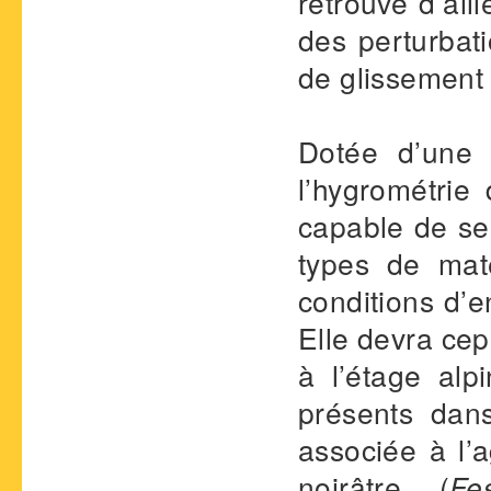
retrouve d’ail
des perturbati
de glissement 
Dotée d’une 
l’hygrométrie 
capable de se 
types de maté
conditions d’
Elle devra cep
à l’étage alp
présents dan
associée à l’a
noirâtre (
Fe