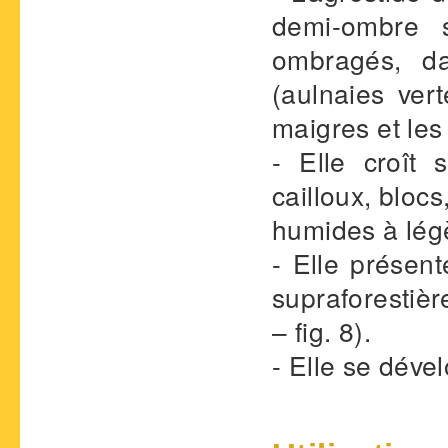
demi-ombre 
ombragés, da
(aulnaies ver
maigres et les 
- Elle croît 
cailloux, bloc
humides à légè
- Elle présen
supraforestièr
– fig. 8).
- Elle se déve