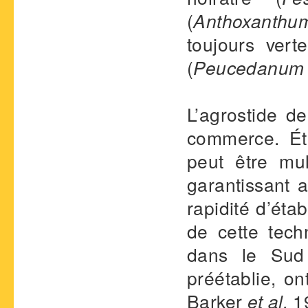
(
Anthoxanthu
toujours vert
(
Peucedanum 
L’agrostide d
commerce. Éta
peut être mul
garantissant a
rapidité d’éta
de cette tec
dans le Sud 
préétablie, on
Barker
et al.
19