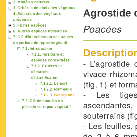
2. Modèles naturels
3. Critères de choix des végétaux
Agrostide 
4. Sélection des végétaux
présentés
Poacées
5. Fiches espèces
6. Autres espèces utilisables
7. Clé d’identification des saules
en période de repos végétatif
7.1. Introduction
Descriptio
7.1.1. Territoire et
- L’agrostide
espèces concernées
7.1.2. Critères et
vivace rhizo
démarche
d'identification
(fig. 1) et fo
7.1.2.1. Le port
7.1.2.2. Rameaux
- Les tiges
7.1.2.3. Bourgeons
7.2. Clé des saules en
ascendantes,
période de repos végétatif
souterrains (fig
- Les feuilles,
de 2 à 6 mm. 