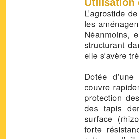
Utilisation
L’agrostide de
les aménageme
Néanmoins, en
structurant da
elle s’avère t
Dotée d’une f
couvre rapidem
protection de
des tapis de
surface (rhiz
forte résistan