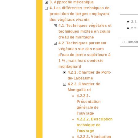
3. Approche mécanique
4. Les différentes techniques de
protection de berges employant
des végétaux vivants
2.1.
4.1. Techniques végétales et
2.2.
techniques mixtes en cours
d’eau de montagne
‹ 1. Intro
4.2. Techniques purement
végétales sur des cours
d’eau de pente supérieure à
1 %, mais hors contexte
montagnard
4.2.1. Chantier de Pont-
de-Labeaume
4.2.2. Chantier de
Montgaillard
4.2.2.1.
Présentation
générale de
l’ouvrage
4.2.2.2. Description
technique de
l’ouvrage
4.2.2.3. Végétation