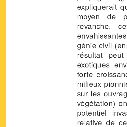
expliquerait 
moyen de pl
revanche, c
envahissante
génie civil (e
résultat peu
exotiques en
forte croissa
milieux pionn
sur les ouvrag
végétation) on
potentiel in
relative de c