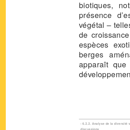
biotiques, n
présence d’e
végétal – tel
de croissance 
espèces exot
berges aména
apparaît que 
développement
‹ 6.2.2. Analyse de la diversité v
discussions