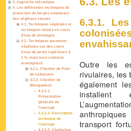
6.3. Les 
3. Approche mécanique
4. Les différentes techniques de
protection de berges employant
des végétaux vivants
6.3.1. Les
4.1. Techniques végétales et
colonis
techniques mixtes en cours
d’eau de montagne
envahissa
4.2. Techniques purement
végétales sur des cours
d’eau de pente supérieure à
1 %, mais hors contexte
Outre les e
montagnard
4.2.1. Chantier de Pont-
rivulaires, le
de-Labeaume
4.2.2. Chantier de
également le
Montgaillard
installent 
4.2.2.1.
Présentation
L’augmentati
générale de
l’ouvrage
anthropique
4.2.2.2. Description
technique de
transport for
l’ouvrage
4.2.2.3. Végétation