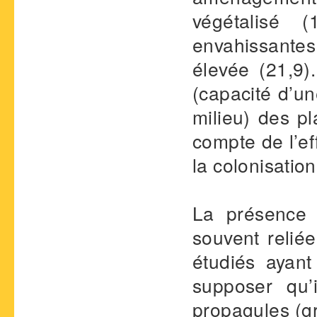
végétalisé 
envahissantes
élevée (21,9).
(capacité d’u
milieu) des p
compte de l’ef
la colonisatio
La présence 
souvent reliée
étudiés ayant
supposer qu’
propagules (gr