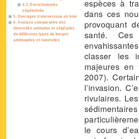
espèces à tra
4.3. Enrochements
dans ces nouve
végétalisés
5. Ouvrages transversaux en bois
provoquant d
6. Analyse comparative des
diversités animales et végétales
santé. Ces
de différents types de berges
aménagées et naturelles
envahissante
classer les
majeures en t
2007). Certai
l’invasion. C
rivulaires. L
sédimentair
particulièreme
le cours d’e