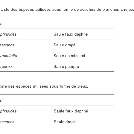
Liste des espèces utilisées sous forme de couches de branches à rejets
s
aphnoides
Saule faux daphné
laeagnos
Saule drapé
rsinifolia
Saule noircissant
urpurea
Saule pourpre
iste des espèces utilisées sous forme de pieux.
s
aphnoides
Saule faux daphné
laeagnos
Saule drapé