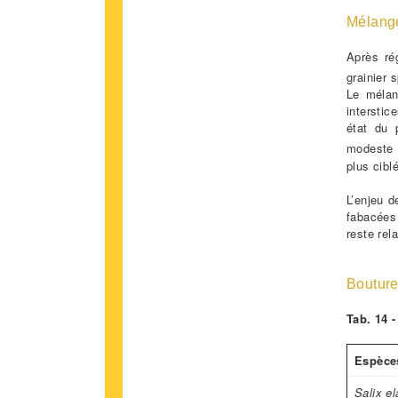
Mélange
Après ré
grainier 
Le mélan
intersti
état du 
modeste 
plus ciblé
L’enjeu 
fabacées 
reste rel
Bouture
Tab. 14 
Espèce
Salix e