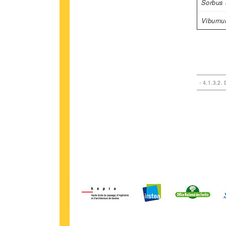
Sorbus 
Viburnu
‹ 4.1.3.2.