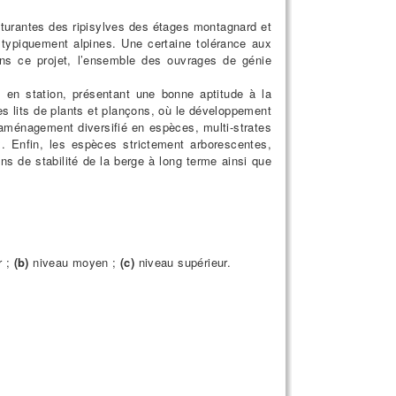
ucturantes des ripisylves des étages montagnard et
ces typiquement alpines. Une certaine tolérance aux
ans ce projet, l’ensemble des ouvrages de génie
 en station, présentant une bonne aptitude à la
es lits de plants et plançons, où le développement
 aménagement diversifié en espèces, multi-strates
x. Enfin, les espèces strictement arborescentes,
ns de stabilité de la berge à long terme ainsi que
r ;
(b)
niveau moyen ;
(c)
niveau supérieur.