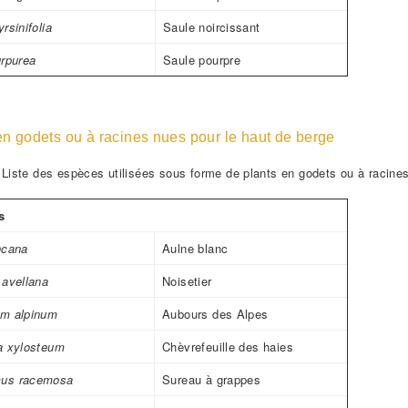
rsinifolia
Saule noircissant
urpurea
Saule pourpre
en godets ou à racines nues pour le haut de berge
-
Liste des espèces utilisées sous forme de plants en godets ou à racines
s
ncana
Aulne blanc
 avellana
Noisetier
um alpinum
Aubours des Alpes
a xylosteum
Chèvrefeuille des haies
us racemosa
Sureau à grappes