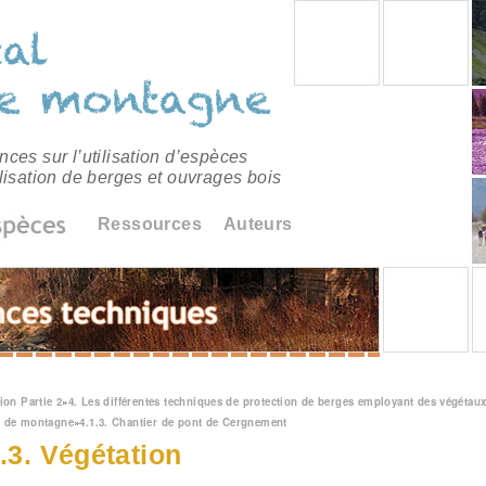
ces sur l’utilisation d’espèces
lisation de berges et ouvrages bois
Ressources
Auteurs
êtes ici
ion Partie 2
»
4. Les différentes techniques de protection de berges employant des végétaux
u de montagne
»
4.1.3. Chantier de pont de Cergnement
3.3. Végétation