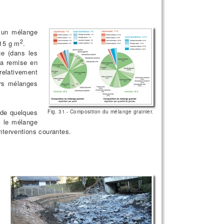
r un mélange
2
 15 g m
.
ge (dans les
la remise en
elativement
eurs mélanges
 de quelques
Fig. 31 - Composition du mélange grainier.
, le mélange
interventions courantes.