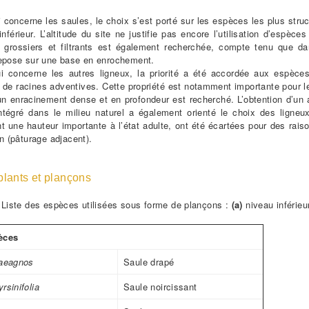
 concerne les saules, le choix s’est porté sur les espèces les plus str
inférieur. L’altitude du site ne justifie pas encore l’utilisation d’espè
s grossiers et filtrants est également recherchée, compte tenu que d
repose sur une base en enrochement.
i concerne les autres ligneux, la priorité a été accordée aux espèces
 de racines adventives. Cette propriété est notamment importante pour l
un enracinement dense et en profondeur est recherché. L’obtention d’un
intégré dans le milieu naturel a également orienté le choix des ligneu
t une hauteur importante à l’état adulte, ont été écartées pour des raiso
en (pâturage adjacent).
 plants et plançons
Liste des espèces utilisées sous forme de plançons :
(a)
niveau inférieu
èces
laeagnos
Saule drapé
rsinifolia
Saule noircissant