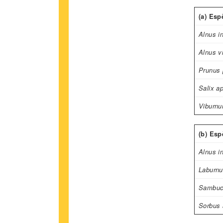
(a) Esp
Alnus i
Alnus vi
Prunus
Salix a
Viburnu
(b) Esp
Alnus i
Laburn
Sambuc
Sorbus 