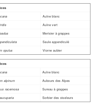
èces
ncana
Aulne blanc
ridis
Aulne vert
 padus
Merisier à grappes
ppendiculata
Saule appendiculé
m opulus
Viorne aubier
èces
ncana
Aulne blanc
um alpinum
Aubours des Alpes
us racemosa
Sureau à grappes
aucuparia
Sorbier des oiseleurs