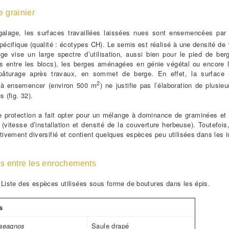
 grainier
galage, les surfaces travaillées laissées nues sont ensemencées pa
spécifique (qualité : écotypes CH). Le semis est réalisé à une densité de
ge vise un large spectre d’utilisation, aussi bien pour le pied de ber
ces entre les blocs), les berges aménagées en génie végétal ou encore 
pâturage après travaux, en sommet de berge. En effet, la surface r
2
à ensemencer (environ 500 m
) ne justifie pas l’élaboration de plusi
s (fig. 32).
de protection a fait opter pour un mélange à dominance de graminées et
(vitesse d’installation et densité de la couverture herbeuse). Toutefois
ativement diversifié et contient quelques espèces peu utilisées dans les 
s entre les enrochements
-
Liste des espèces utilisées sous forme de boutures dans les épis.
s
laeagnos
Saule drapé