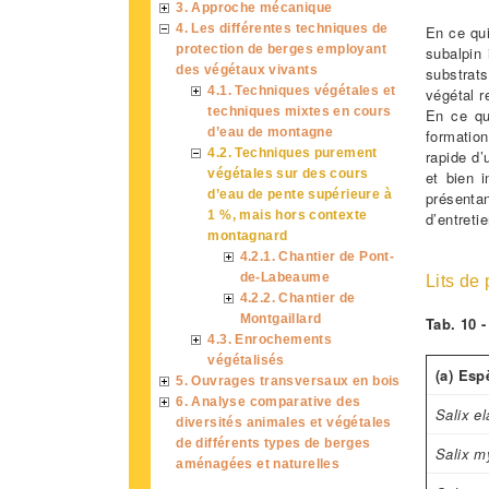
3. Approche mécanique
4. Les différentes techniques de
En ce qui
protection de berges employant
subalpin 
des végétaux vivants
substrat
4.1. Techniques végétales et
végétal 
techniques mixtes en cours
En ce qu
d’eau de montagne
formation
4.2. Techniques purement
rapide d’
végétales sur des cours
et bien 
d’eau de pente supérieure à
présentan
1 %, mais hors contexte
d’entreti
montagnard
4.2.1. Chantier de Pont-
de-Labeaume
Lits de
4.2.2. Chantier de
Montgaillard
Tab. 10 -
4.3. Enrochements
végétalisés
(a) Esp
5. Ouvrages transversaux en bois
6. Analyse comparative des
Salix e
diversités animales et végétales
de différents types de berges
Salix my
aménagées et naturelles