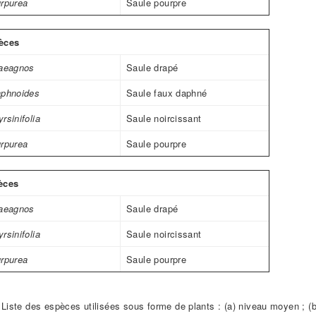
urpurea
Saule pourpre
èces
laeagnos
Saule drapé
aphnoides
Saule faux daphné
rsinifolia
Saule noircissant
urpurea
Saule pourpre
èces
laeagnos
Saule drapé
rsinifolia
Saule noircissant
urpurea
Saule pourpre
Liste des espèces utilisées sous forme de plants : (a) niveau moyen ; (b