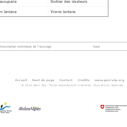
aucuparia
Sorbier des oiseleurs
m lantana
Viorne lantane
 Description technique de l’ouvrage
haut
Accueil
Haut de page
Contact
Crédits
www.geni-alp.org
© 2012 Géni’ Alp - Toute reproduction interdite - Tous droits réservés