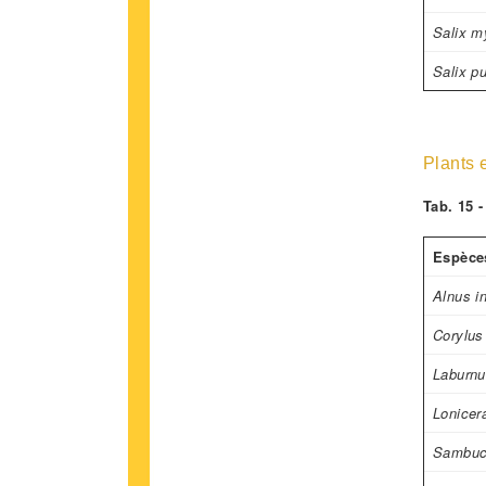
Salix my
Salix p
Plants 
Tab. 15 
Espèce
Alnus i
Corylus
Laburn
Lonicer
Sambuc