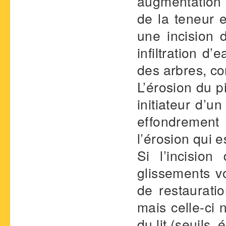
augmentation 
de la teneur 
une incision 
infiltration 
des arbres, c
L’érosion du p
initiateur d’u
effondremen
l’érosion qui 
Si l’incisio
glissements v
de restaurati
mais celle-ci 
du lit (seuils, 