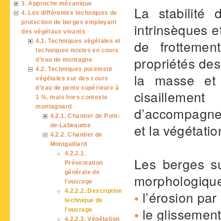
3. Approche mécanique
La stabilité
4. Les différentes techniques de
protection de berges employant
intrinsèques e
des végétaux vivants
de frottement
4.1. Techniques végétales et
techniques mixtes en cours
propriétés des
d’eau de montagne
4.2. Techniques purement
la masse et 
végétales sur des cours
d’eau de pente supérieure à
cisaillemen
1 %, mais hors contexte
montagnard
d’accompagneme
4.2.1. Chantier de Pont-
et la végétatio
de-Labeaume
4.2.2. Chantier de
Montgaillard
4.2.2.1.
Les berges su
Présentation
générale de
morphologique
l’ouvrage
4.2.2.2. Description
•
l’érosion par 
technique de
•
le glissement
l’ouvrage
4.2.2.3. Végétation