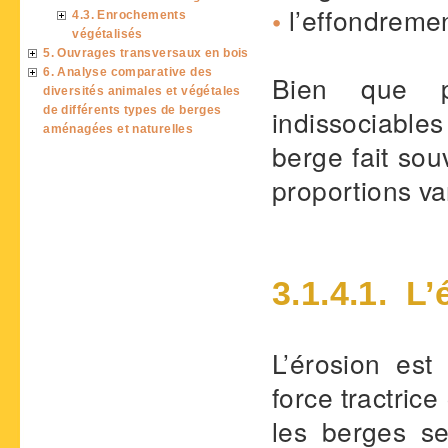
•
l’effondremen
4.3. Enrochements
végétalisés
5. Ouvrages transversaux en bois
6. Analyse comparative des
Bien que ph
diversités animales et végétales
de différents types de berges
indissociables
aménagées et naturelles
berge fait so
proportions va
3.1.4.1. L
L’érosion es
force tractrice
les berges se