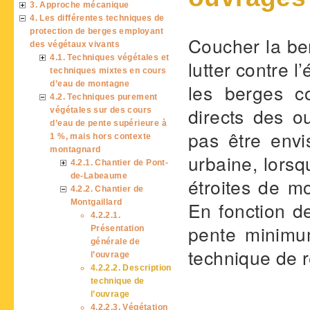
3. Approche mécanique
4. Les différentes techniques de
protection de berges employant
Coucher la ber
des végétaux vivants
4.1. Techniques végétales et
lutter contre l
techniques mixtes en cours
d’eau de montagne
les berges c
4.2. Techniques purement
directs des o
végétales sur des cours
d’eau de pente supérieure à
pas être envi
1 %, mais hors contexte
montagnard
urbaine, lorsq
4.2.1. Chantier de Pont-
de-Labeaume
étroites de mo
4.2.2. Chantier de
Montgaillard
En fonction d
4.2.2.1.
pente minimum
Présentation
générale de
technique de r
l’ouvrage
4.2.2.2. Description
technique de
l’ouvrage
4.2.2.3. Végétation