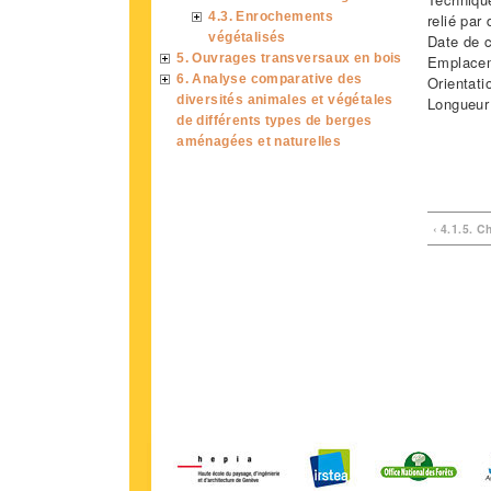
4.3. Enrochements
relié par
végétalisés
Date de c
5. Ouvrages transversaux en bois
Emplaceme
6. Analyse comparative des
Orientati
diversités animales et végétales
Longueur
de différents types de berges
aménagées et naturelles
‹ 4.1.5. C