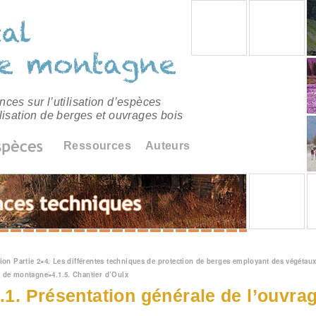
ces sur l’utilisation d’espèces
lisation de berges et ouvrages bois
Ressources
Auteurs
êtes ici
ion Partie 2
»
4. Les différentes techniques de protection de berges employant des végétaux
u de montagne
»
4.1.5. Chantier d’Oulx
5.1. Présentation générale de l’ouvra