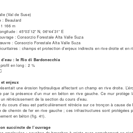
alie (Val de Suse)
: Beaulard
: 1 166 m
longitude : 45°03’12” N, 06°44’31” E
ouvrage : Consorzio Forestale Alta Valle Suza
œuvre : Consorzio Forestale Alta Valle Suza
curitaires : champs et protection d’enjeux indirects en rive droite et en 
 d’eau : le Rio di Bardonecchia
profil en long : 2 %
C
 et enjeux
résentait une érosion hydraulique affectant un champ en rive droite. L’éro
e par la présence d’un mur en béton en rive gauche. Ce mur protège l
un rétrécissement de la section du cours d’eau.
r du cours d’eau est particulièrement rétrécie sur ce tronçon à cause de l
e de chemin de fer en rive gauche ; ces infrastructures sont protégées 
ement en béton (fig. 41).
ion succincte de l’ouvrage
es employées : couches de branches à rejets avec enrochement en pied