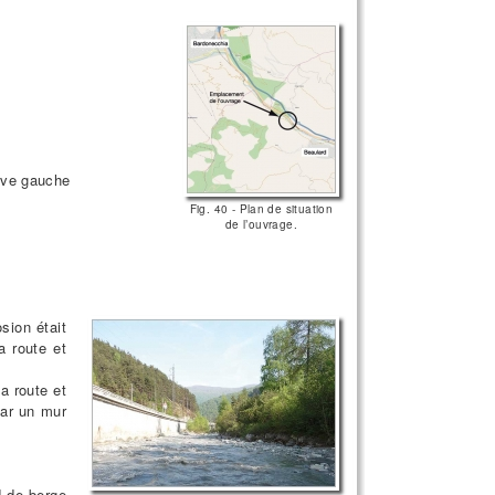
rive gauche
Fig. 40 - Plan de situation
de l’ouvrage.
sion était
a route et
a route et
par un mur
 de berge