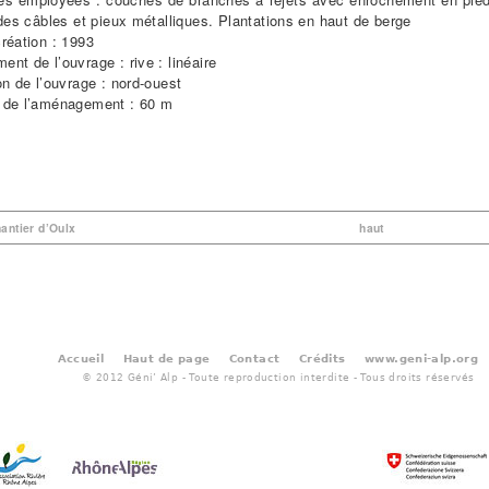
 des câbles et pieux métalliques. Plantations en haut de berge
réation : 1993
nt de l’ouvrage : rive : linéaire
on de l’ouvrage : nord-ouest
 de l’aménagement : 60 m
hantier d’Oulx
haut
Accueil
Haut de page
Contact
Crédits
www.geni-alp.org
© 2012 Géni’ Alp - Toute reproduction interdite - Tous droits réservés