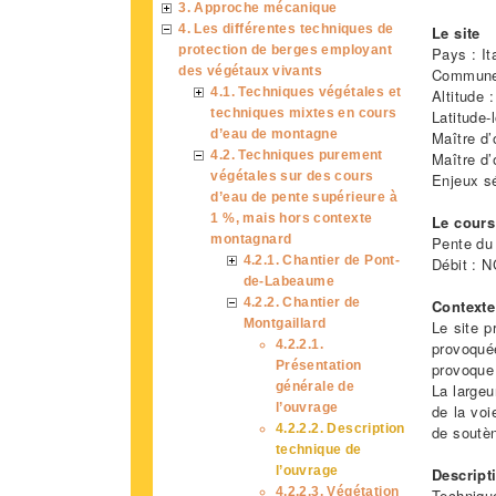
3. Approche mécanique
4. Les différentes techniques de
Le site
protection de berges employant
Pays : It
des végétaux vivants
Commune 
4.1. Techniques végétales et
Altitude 
techniques mixtes en cours
Latitude-
d’eau de montagne
Maître d’
4.2. Techniques purement
Maître d’
végétales sur des cours
Enjeux sé
d’eau de pente supérieure à
1 %, mais hors contexte
Le cours
montagnard
Pente du 
4.2.1. Chantier de Pont-
Débit : N
de-Labeaume
4.2.2. Chantier de
Contexte
Montgaillard
Le site p
4.2.2.1.
provoqué
Présentation
provoque 
générale de
La largeu
l’ouvrage
de la voi
4.2.2.2. Description
de soutèn
technique de
l’ouvrage
Descript
4.2.2.3. Végétation
Techniqu