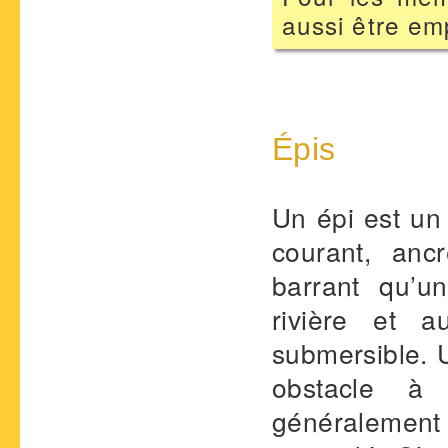
aussi être em
Épis
Un épi est un
courant, anc
barrant qu’u
rivière et a
submersible. U
obstacle à 
généralement p