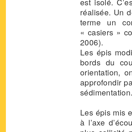
est isolé. C’e
réalisée. Un d
terme un com
« casiers » co
2006).
Les épis modif
bords du cou
orientation, o
approfondir pa
sédimentation
Les épis mis e
à l’axe d’éco