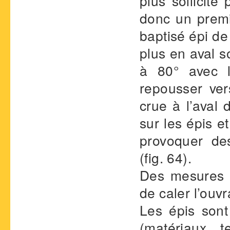
plus sollicité
donc un premie
baptisé épi de 
plus en aval s
à 80° avec l
repousser ver
crue à l’aval 
sur les épis e
provoquer de
(fig. 64).
Des mesures a
de caler l’ouv
Les épis sont
(matériaux 