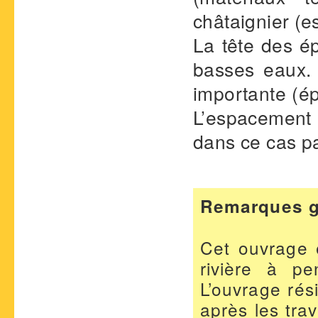
châtaignier (e
La tête des é
basses eaux.
importante (ép
L’espacement e
dans ce cas pa
Remarques g
Cet ouvrage 
rivière à pe
L’ouvrage rés
après les tra