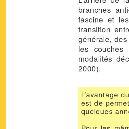
branches anti-
fascine et l
transition en
générale, des 
les couches
modalités dé
2000).
L’avantage du 
est de permet
quelques ann
Pour les mêm