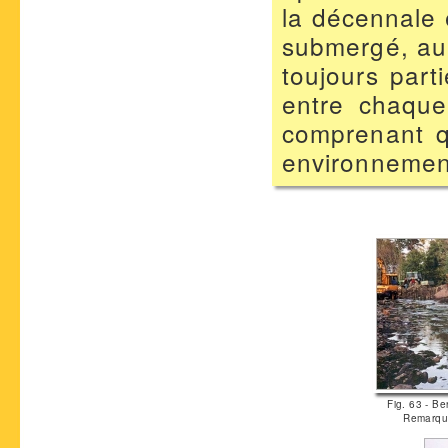
la décennale 
submergé, au 
toujours part
entre chaque
comprenant q
environnement
Fig. 63 - B
Remarque