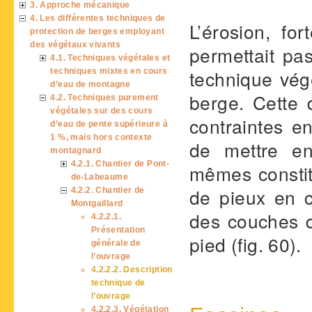
3. Approche mécanique
4. Les différentes techniques de
L’érosion, fo
protection de berges employant
des végétaux vivants
permettait pa
4.1. Techniques végétales et
technique vég
techniques mixtes en cours
d’eau de montagne
berge. Cette 
4.2. Techniques purement
végétales sur des cours
contraintes e
d’eau de pente supérieure à
1 %, mais hors contexte
de mettre en
montagnard
4.2.1. Chantier de Pont-
mêmes constit
de-Labeaume
de pieux en c
4.2.2. Chantier de
Montgaillard
des couches d
4.2.2.1.
Présentation
pied (fig. 60).
générale de
l’ouvrage
4.2.2.2. Description
technique de
l’ouvrage
4.2.2.3. Végétation