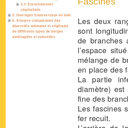
Fascines
4.3. Enrochements
végétalisés
5. Ouvrages transversaux en bois
Les deux ran
6. Analyse comparative des
diversités animales et végétales
sont longitu
de différents types de berges
aménagées et naturelles
de branches a
l’espace situ
mélange de br
en place des f
La partie in
diamètre) est 
fine des branc
Les fascines s
fer recuit.
L’arrière de 