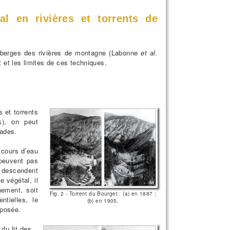
l en rivières et torrents de
s berges des rivières de montagne (Labonne
et al.
t et les limites de ces techniques.
s et torrents
s), on peut
sades.
n cours d’eau
peuvent pas
e descendent
 végétal, il
hement, soit
Fig. 2 - Torrent du Bourget : (a) en 1887 ;
ntielles, le
(b) en 1905.
xposée.
du lit des