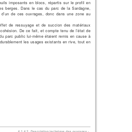
ils imposants en blocs, répartis sur le profil en
des berges. Dans le cas du parc de la Sardagne,
diat d’un de ces ouvrages, donc dans une zone au
ffet de ressuyage et de succion des matériaux
cohésion. De ce fait, et compte tenu de l’état de
 du parc public lui-même étaient remis en cause à
urablement les usages existants en rive, tout en
4.1.4.2. Description technique des ouvrages ›