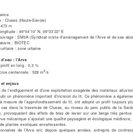
rance
: Cluses (Haute-Savoie)
: 473 m
longitude : 46°04’10” N, 06°33’22” E
’ouvrage : SM3A (Syndicat mixte d’aménagement de l’Arve et de ses abo
’œuvre : BIOTEC
uritaire : zone urbaine
d’eau : l’Arve
profil en long : 0,3 %
3
crue centennale : 528 m
/s
 et enjeux
 de l’endiguement et d’une exploitation exagérée des matériaux alluvio
subi un phénomène important d’incision du lit. Ce phénomène a également
 à mesure de l’approfondissement du lit, ont adopté un profil toujours plu
le cas dans la traversée de Cluses, au niveau du parc public de la Sar
s, provoquaient des effets de bras de levier sur une berge très pentue 
vue mécanique s’ajoutait une qualité paysagère et écologique médiocre, 
 de plantes exotiques envahissantes.
ionnaires de l’Arve ont, depuis quelques années, entrepris de contrec