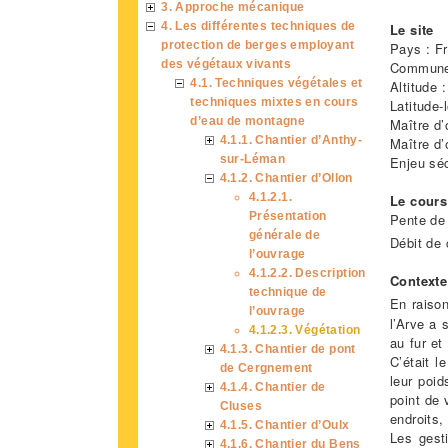
3. Approche mécanique
4. Les différentes techniques de
Le site
protection de berges employant
Pays : F
des végétaux vivants
Commune 
4.1. Techniques végétales et
Altitude 
techniques mixtes en cours
Latitude-
d’eau de montagne
Maître d
4.1.1. Chantier d’Anthy-
Maître d
sur-Léman
Enjeu séc
4.1.2. Chantier d’Ollon
4.1.2.1.
Le cours 
Présentation
Pente de 
générale de
Débit de 
l’ouvrage
4.1.2.2. Description
Contexte
technique de
En raison
l’ouvrage
l’Arve a 
4.1.2.3. Végétation
au fur et
4.1.3. Chantier de pont
C’était 
de Cergnement
leur poid
4.1.4. Chantier de
point de 
Cluses
endroits,
4.1.5. Chantier d’Oulx
Les gest
4.1.6. Chantier du Bens