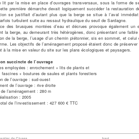
 lit par la mise en place d’ouvrages transversaux, sous la forme de seu
cette première démarche devait logiquement succéder la restauration 
ention se justifiait d’autant plus que la berge se situe à l’aval immé
arfois turbulent suite au ressaut hydraulique du seuil de Sardagne.
ance des brusques montées d’eau et décrues provoque également un e
nt la berge, au demeurant très hétérogènes, donc présentant une faible 
on de la berge, l’usage d’un chemin piétonnier, sis en sommet, et celui
me. Les objectifs de l’aménagement proposé étaient donc de préserver d
nt à la mise en valeur du site sur les plans écologiques et paysagers.
ion succincte de l’ouvrage
es employées : enrochement + lits de plants et
, fascines + boutures de saules et plants forestiers
on de l’ouvrage : sud-ouest
nt de l’ouvrage : rive droite
 de l’aménagement : 280 m
éalisation : 2005
otal de l’investissement : 427 600 € TTC
hantier de Cluses
haut