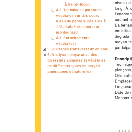
niveau du
à Saint-Hugon
long. À 
4.2. Techniques purement
l’interv
végétales sur des cours
courant p
d’eau de pente supérieure à
L’altern
1 %, mais hors contexte
constitua
montagnard
dégradati
4.3. Enrochements
moyen ter
végétalisés
participa
5. Ouvrages transversaux en bois
6. Analyse comparative des
Descript
diversités animales et végétales
Techniqu
de différents types de berges
plançons
aménagées et naturelles
Orientati
Emplaceme
Longueur
Date de r
Montant t
‹ 4.1.4. C