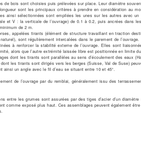
s de bois sont choisies puis prélevées sur place. Leur diamètre souvent 
 longueur sont les principaux critères à prendre en considération au m
es ainsi sélectionnées sont empilées les unes sur les autres avec un f
tale et V : la verticale de l’ouvrage) de 0.1 à 0.2, puis ancrées dans le
 minimum de 2 m.
rses, appelées tirants (élément de structure travaillant en traction dest
n naturel), sont régulièrement intercalées dans le parement de l’ouvrage.
inées à renforcer la stabilité externe de l’ouvrage. Elles sont liaisonn
mité, alors que l’autre extrémité laissée libre est positionnée en limite du
ages dont les tirants sont parallèles au sens d’écoulement des eaux (H
dont les tirants sont dirigés vers les berges (Suisse, Val de Suse) peuve
nt ainsi un angle avec le fil d’eau se situant entre 10 et 45°.
issement de l’ouvrage par du remblai, généralement issu des terrasseme
.
sons entre les grumes sont assurées par des tiges d’acier d’un diamètr
ment comme exposé plus haut. Ces assemblages peuvent également être r
s.