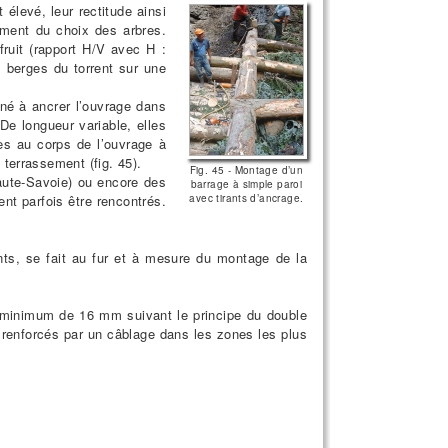
élevé, leur rectitude ainsi
oment du choix des arbres.
ruit (rapport H/V avec H :
s berges du torrent sur une
iné à ancrer l’ouvrage dans
 De longueur variable, elles
ées au corps de l’ouvrage à
 terrassement (fig. 45).
Fig. 45 - Montage d’un
aute-Savoie) ou encore des
barrage à simple paroi
nt parfois être rencontrés.
avec tirants d’ancrage.
nts, se fait au fur et à mesure du montage de la
e minimum de 16 mm suivant le principe du double
enforcés par un câblage dans les zones les plus