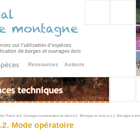
ces sur l’utilisation d’espèces
lisation de berges et ouvrages bois
Ressources
Auteurs
êtes ici
ion Partie 2
»
5. Ouvrages transversaux en bois
»
5.2. Barrages en bois
»
5.2.2. Barrages à si
2.2. Mode opératoire