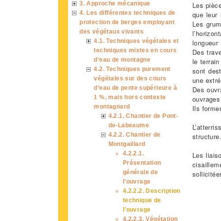
3. Approche mécanique
Les pièce
4. Les différentes techniques de
que leur
protection de berges employant
Les grum
des végétaux vivants
l’horizon
4.1. Techniques végétales et
longueur
techniques mixtes en cours
Des trave
d’eau de montagne
le terrai
4.2. Techniques purement
sont dest
végétales sur des cours
une extré
d’eau de pente supérieure à
Des ouvr
1 %, mais hors contexte
ouvrages 
montagnard
Ils forme
4.2.1. Chantier de Pont-
de-Labeaume
L’atterr
4.2.2. Chantier de
structure
Montgaillard
4.2.2.1.
Les liai
Présentation
cisaille
générale de
sollicitée
l’ouvrage
4.2.2.2. Description
technique de
l’ouvrage
4.2.2.3. Végétation