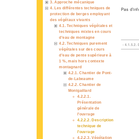
3. Approche mécanique
4. Les différentes techniques de
Pas d’inf
protection de berges employant
des végétaux vivants
4.1. Techniques végétales et
techniques mixtes en cours
d’eau de montagne
4.2. Techniques purement
‹ 4.1.5.2.
végétales sur des cours
d’eau de pente supérieure à
1 %, mais hors contexte
montagnard
4.2.1. Chantier de Pont-
de-Labeaume
4.2.2. Chantier de
Montgaillard
4.2.2.1.
Présentation
générale de
l’ouvrage
4.2.2.2. Description
technique de
l’ouvrage
4.2.2.3. Végétation