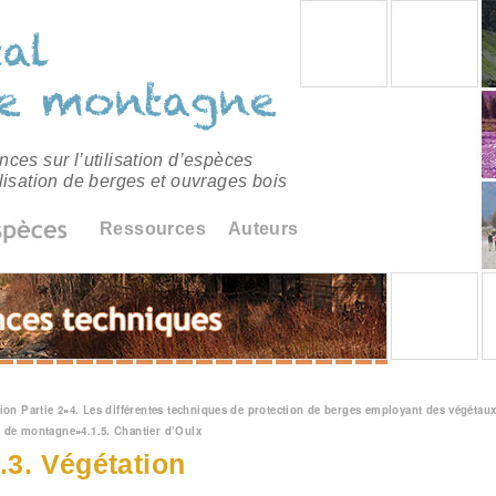
ces sur l’utilisation d’espèces
lisation de berges et ouvrages bois
Ressources
Auteurs
êtes ici
ion Partie 2
»
4. Les différentes techniques de protection de berges employant des végétaux
u de montagne
»
4.1.5. Chantier d’Oulx
5.3. Végétation